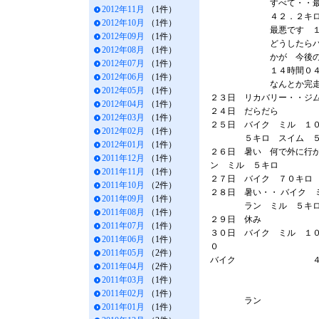
すべて・・最大攻
2012年11月
（1件）
４２．２キロ ６
2012年10月
（1件）
最悪です １５０
2012年09月
（1件）
どうしたらバイク
2012年08月
（1件）
かが 今後の課題
2012年07月
（1件）
１４時間０４分
2012年06月
（1件）
なんとか完走で
2012年05月
（1件）
２３日 リカバリー・・ジ
2012年04月
（1件）
２４日 だらだら
2012年03月
（1件）
２５日 バイク ミル １０キ
2012年02月
（1件）
５キロ スイム 
2012年01月
（1件）
２６日 暑い 何で外に行か
2011年12月
（1件）
ン ミル ５キロ
2011年11月
（1件）
２７日 バイク ７０キロ
2011年10月
（2件）
２８日 暑い・・ バイク ミ
2011年09月
（1件）
ラン ミル ５キ
2011年08月
（1件）
２９日 休み
2011年07月
（1件）
３０日 バイク ミル １
2011年06月
（1件）
０
2011年05月
（2件）
バイク ４２０キ
2011年04月
（2件）
2011年03月
（1件）
2011年02月
（1件）
ラン ７０キ
2011年01月
（1件）