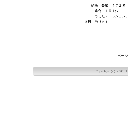
結果 参加 ４７２名 
総合 １５１位
でした・・ランランラ
３日 帰ります
ページ
Copyright（c）2007,Hokka