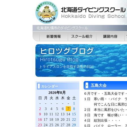
トライアスロンを目指す店長の日記
五島大会
カレンダー
2026年8月
６月です・・五島大会です
日
月
火
水
木
金
土
１日 寒い雨・・バイク 
-
-
-
-
-
-
1
何でこんな日に風邪ひ
2
3
4
5
6
7
8
２日 本当に風邪をひいた
9
10
11
12
13
14
15
３日 海です 喉が痛い・
16
17
18
19
20
21
22
４日 紋別出張・・・・
23
24
25
26
27
28
29
５日 バイク ローラー 