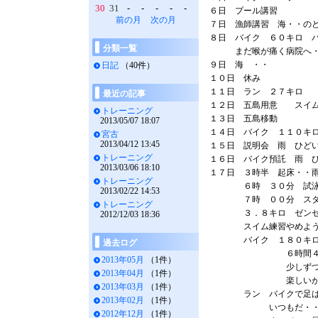
30
31
-
-
-
-
-
６日 プール講習 
前の月
次の月
７日 漁師講習 海・・の
８日 バイク ６０キロ 
分類一覧
まだ喉が痛く病院へ・
９日 海 ・・
日記
（40件）
１０日 休み
１１日 ラン ２７キロ
最近の記事
１２日 五島用意 スイム
トレーニング
１３日 五島移動
2013/05/07 18:07
１４日 バイク １１０
宮古
2013/04/12 13:45
１５日 説明会 雨 ひど
トレーニング
１６日 バイク預託 雨 
2013/03/06 18:10
１７日 ３時半 起床・・
トレーニング
６時 ３０分 試泳・
2013/02/22 14:53
７時 ００分 ス
トレーニング
３．８キロ ゼンゼン
2012/12/03 18:36
スイム練習やめよう
バイク １８０キ
過去ログ
６時間４４分・
2013年05月
（1件）
少しずつ早くな
2013年04月
（1件）
楽しいが坂だら
2013年03月
（1件）
ラン バイクで足は終
2013年02月
（1件）
いつもだ・・ラン
2012年12月
（1件）