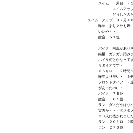
スイム 一周目・・１
スイムアップ ・
どうしたのだ・
スイム アップ ３７分
昨年 より２分も遅い
いいや・・
総合 ５１位
バイク 向風がありき
結構 ガシガシ踏みま
ホイル何とかなってます
リタイアです・・
６６キロ ２時間１
昨年より早い・・６分
フロントタイア・・途
があったのに・・
バイク ７８位
総合 ６１位
ラン ダメだやはりバ
実力か・・・ダメダメ
９０人に抜かれました
ラン ２０キロ ２時
ラン ２７３位