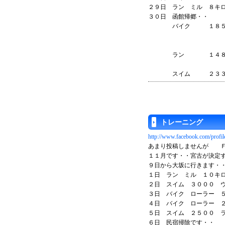
２９日 ラン ミル ８キ
３０日 函館帰郷・・
バイク １８５
ラン １４８
スイム ２３
トレーニング
http://www.facebook.com/prof
あまり投稿しませんが Ｆ
１１月です・・宮古が決定
９日から大坂に行きます・
１日 ラン ミル １０キ
２日 スイム ３０００ 
３日 バイク ローラー 
４日 バイク ローラー 
５日 スイム ２５００ 
６日 民宿掃除です・・