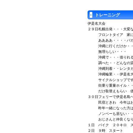
トレーニング
伊是名大会
２９日札幌出発・・・大変
フロントタイア 家に
ああああ・・・・バカ
沖縄に行くだけか・・
無理らしい・・・
沖縄で・・・借りれる
調べた・・どんなの貸
沖縄到着・・レンタカ
沖縄輪業・・伊是名大
サイクルショップです
街乗り重量ホイル・・
だけ取替えもらい 借
３０日フェリーで伊是名
民宿ときわ 今年はお
昨年一緒になった方は
ノンベーも居ない・・
おじさんと仲良くなり
１日 バイク ２０キロ 
２日 ９時 スタート