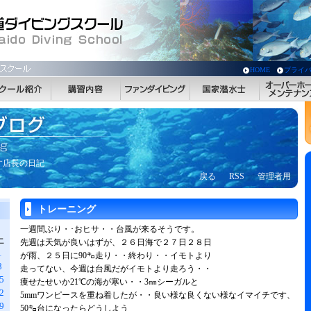
HOME
プライ
す店長の日記
戻る
RSS
管理者用
トレーニング
一週間ぶり・･おヒサ・・台風が来るそうです。
土
先週は天気が良いはずが、２６日海で２７日２８日
1
が雨、２５日に90㌔走り・・終わり・・イモトより
8
走ってない、今週は台風だがイモトより走ろう・・
5
痩せたせいか21℃の海が寒い・・3㎜シーガルと
2
5mmワンピースを重ね着したが・・良い様な良くない様なイマイチです、
9
50㌔台になったらどうしよう