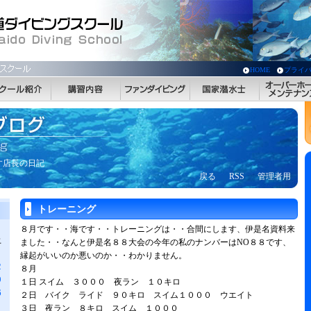
HOME
プライ
す店長の日記
戻る
RSS
管理者用
トレーニング
８月です・・海です・・トレーニングは・・合間にします、伊是名資料来
土
ました・・なんと伊是名８８大会の今年の私のナンバーはNO８８です、
縁起がいいのか悪いのか・・わかりません。
2
８月
9
１日 スイム ３０００ 夜ラン １０キロ
6
２日 バイク ライド ９０キロ スイム１０００ ウエイト
３日 夜ラン ８キロ スイム １０００