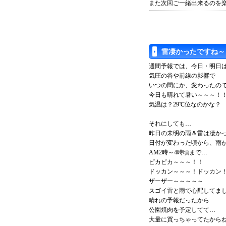
また次回ご一緒出来るのを楽
雷凄かったですね～
週間予報では、今日・明日
気圧の谷や前線の影響で
いつの間にか、変わったの
今日も晴れて暑い～～～！
気温は？29℃位なのかな？
それにしても…
昨日の未明の雨＆雷は凄か
日付が変わった頃から、雨
AM2時～4時頃まで…
ピカピカ～～～！！
ドッカン～～～！ドッカン
ザーザー～～～～～
スゴイ雷と雨で心配してま
晴れの予報だったから
公園焼肉を予定してて…
大量に買っちゃってたから