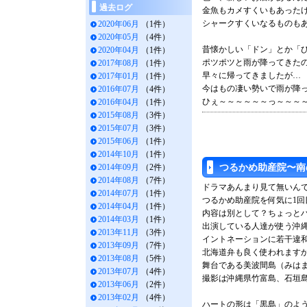
過去ログ
金魚もカメすくいもあった
シャークすくいなるものも
2020年06月
（1件）
2020年05月
（4件）
昔懐かしい「ドン」とか「
2020年04月
（1件）
ポツポツと雨が降ってきた
2017年08月
（1件）
早々に帰ってきましたが…
2017年01月
（1件）
今はもの凄い勢いで雨が降
2016年07月
（4件）
ひぇ～～～～～～っ～～～
2016年04月
（1件）
2015年08月
（3件）
2015年07月
（3件）
2015年06月
（1件）
2014年10月
（1件）
2014年09月
（2件）
つるかめ助産院〜南
2014年08月
（7件）
ドラマあんまり見て無いん
2014年07月
（1件）
つるかめ助産院を何気に1回
2014年04月
（1件）
内容は別として？ちょっと
2014年03月
（1件）
出演している人達が使う沖
2013年11月
（3件）
イントネーションに若干違
2013年09月
（7件）
北海道弁も良く使われます
2013年08月
（5件）
舞台である美波間島（みは
2013年07月
（4件）
撮影は沖縄県竹富島、石垣
2013年06月
（2件）
2013年02月
（4件）
ハートの形は「黒島」のようです