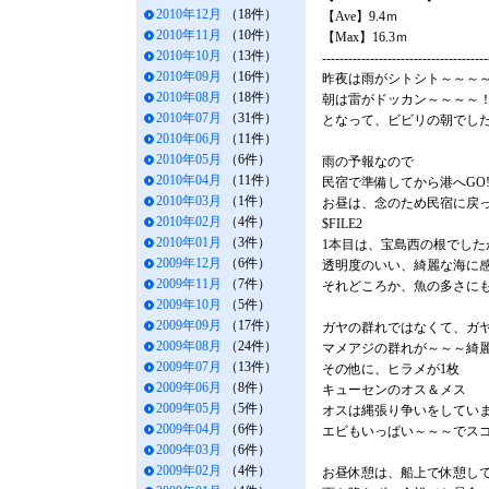
2010年12月
（18件）
【Ave】9.4ｍ
2010年11月
（10件）
【Max】16.3ｍ
2010年10月
（13件）
--------------------------------------
2010年09月
（16件）
昨夜は雨がシトシト～～～
2010年08月
（18件）
朝は雷がドッカン～～～～
2010年07月
（31件）
となって、ビビリの朝でし
2010年06月
（11件）
2010年05月
（6件）
雨の予報なので
2010年04月
（11件）
民宿で準備してから港へGO
2010年03月
（1件）
お昼は、念のため民宿に戻
2010年02月
（4件）
$FILE2
2010年01月
（3件）
1本目は、宝島西の根でした
2009年12月
（6件）
透明度のいい、綺麗な海に
2009年11月
（7件）
それどころか、魚の多さに
2009年10月
（5件）
2009年09月
（17件）
ガヤの群れではなくて、ガ
2009年08月
（24件）
マメアジの群れが～～～綺
2009年07月
（13件）
その他に、ヒラメが1枚
2009年06月
（8件）
キューセンのオス＆メス
2009年05月
（5件）
オスは縄張り争いをしてい
2009年04月
（6件）
エビもいっぱい～～～でス
2009年03月
（6件）
2009年02月
（4件）
お昼休憩は、船上で休憩し