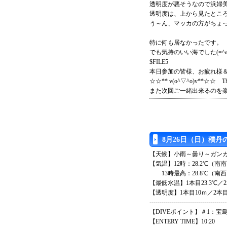
透明度が悪そうなので浜婦
透明度は、上から見たとこ
う～ん、マッカの方がちょ
特に何も居なかったです。
でも気持のいい海でした(=^ω
$FILE5
本日参加の皆様、お疲れ様＆
☆☆** v(o^▽^o)v**☆☆ Tha
また次回ご一緒出来るのを楽
8月26日（日）積
【天候】小雨～曇り～ガン
【気温】12時：28.2℃（南
13時最高：28.8℃（南
【最低水温】1本目23.3℃／2
【透明度】1本目10ｍ／2本目
--------------------------------------
【DIVEポイント】＃1：宝
【ENTERY TIME】10:20