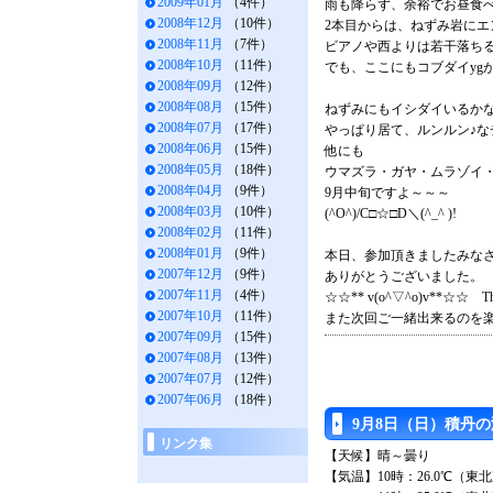
2009年01月
（4件）
雨も降らず、余裕でお昼食
2008年12月
（10件）
2本目からは、ねずみ岩にエ
2008年11月
（7件）
ビアノや西よりは若干落ち
2008年10月
（11件）
でも、ここにもコブダイygが～
2008年09月
（12件）
2008年08月
（15件）
ねずみにもイシダイいるか
2008年07月
（17件）
やっぱり居て、ルンルン♪な
2008年06月
（15件）
他にも
2008年05月
（18件）
ウマズラ・ガヤ・ムラゾイ
2008年04月
（9件）
9月中旬ですよ～～～
2008年03月
（10件）
(^O^)/C□☆□D＼(^_^ )!
2008年02月
（11件）
2008年01月
（9件）
本日、参加頂きましたみな
2007年12月
（9件）
ありがとうございました。
2007年11月
（4件）
☆☆** v(o^▽^o)v**☆☆ Tha
2007年10月
（11件）
また次回ご一緒出来るのを楽
2007年09月
（15件）
2007年08月
（13件）
2007年07月
（12件）
2007年06月
（18件）
9月8日（日）積丹
リンク集
【天候】晴～曇り
【気温】10時：26.0℃（東