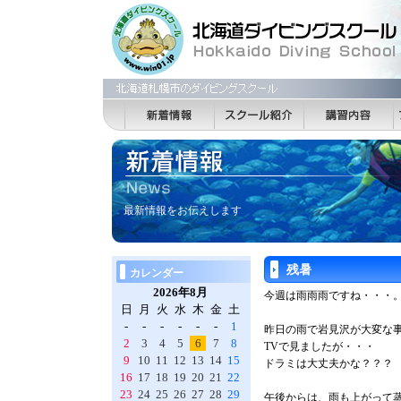
最新情報をお伝えします
残暑
カレンダー
2026年8月
今週は雨雨雨ですね・・・
日
月
火
水
木
金
土
-
-
-
-
-
-
1
昨日の雨で岩見沢が大変な
2
3
4
5
6
7
8
TVで見ましたが・・・
9
10
11
12
13
14
15
ドラミは大丈夫かな？？？
16
17
18
19
20
21
22
23
24
25
26
27
28
29
午後からは、雨も上がって