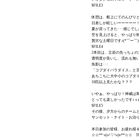
$FILE3
休憩は、船上にてのんびり
日差しが眩しいーーーーー
夏が戻ってきた･･･感じで
空を見上げると、やっぱり
贅沢な土曜日です♪(*￣ー￣
$FILE4
2本目は、立岩の先っちょの
透明度が良いし、流れも無
魚影は･･･
「コブダイパラダイス」と
あちこちに大中小のコブダイ
10匹以上見たかな？？？
いやぁ、やっぱり！神威は
とっても楽しかったです♪ｖ(o￣
$FILE5
その後、夕方からのチーム
サンセット・ナイト・お泊
本日参加の皆様、お疲れ様＆
☆☆** v(o^▽^o)v**☆☆ Tha