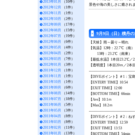
2013年01月
（10件）
景色や海の美しさに癒され
2012年12月
（1件）
2012年11月
（1件）
2012年10月
（2件）
2012年09月
（17件）
2012年08月
（15件）
9月9日（日）積丹
2012年07月
（19件）
2012年06月
（6件）
【天候】雨～曇り～晴れ
2012年05月
（4件）
【気温】12時：22.7℃（南）
2012年04月
（2件）
13時：23.2℃（南東）
2012年03月
（7件）
【最低水温】1本目23.2℃／2
2012年01月
（3件）
【透明度】1本目20ｍ／2本目
2011年12月
（1件）
--------------------------------------
2011年11月
（1件）
【DIVEポイント】＃1：宝
2011年10月
（1件）
【ENTERY TIME】10:54
2011年09月
（6件）
【EXIT TIME】12:00
2011年08月
（14件）
【BOTTOM TIME】66min
2011年07月
（18件）
【Ave】10.1ｍ
2011年06月
（5件）
【Max】18.2ｍ
2011年05月
（3件）
--------------------------------------
2011年04月
（8件）
【DIVEポイント】＃2：ね
2011年03月
（8件）
【ENTERY TIME】12:59
2011年02月
（11件）
【EXIT TIME】13:53
2011年01月
（13件）
【BOTTOM TIME】54min