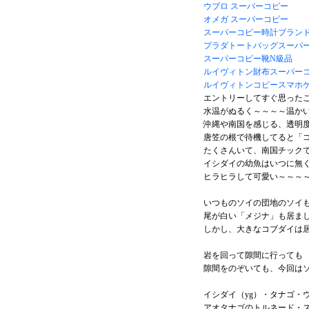
ウブロ スーパーコピー
オメガ スーパーコピー
スーパーコピー時計ブラン
プラダトートバッグスーパ
スーパーコピー靴N級品
ルイヴィトン財布スーパー
ルイヴィトンコピースマホ
エントリーしてすぐ思った
水温がぬるく～～～～温かい(*
沖縄や南国を感じる、透明
唐笠の根で待機してると「
たくさんいて、南国チック
イシダイの幼魚はいつに無
ヒラヒラして可愛い～～～
いつものソイの団地のソイも
尾が白い「メジナ」も居ま
しかし、大きなコブダイは
岩を回って隙間に行っても
隙間をのぞいても、今回は
イシダイ（yg）・タナゴ・
アオタナゴのトルネード・スズ