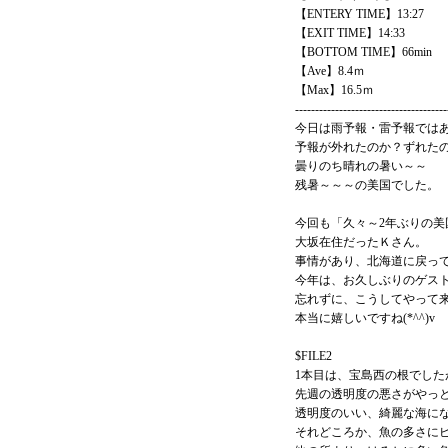
【ENTERY TIME】13:27
【EXIT TIME】14:33
【BOTTOM TIME】66min
【Ave】8.4ｍ
【Max】16.5ｍ
--------------------------------------
今日は雨予報・雷予報では
予報が外れたのか？ずれた
曇りのち晴れの暑い～～
残暑～～～の美国でした。
今回も「久々～2年ぶりの美
大坂在住だったＫさん。
事情があり、北海道に戻っ
今年は、お久しぶりのゲス
忘れずに、こうしてやって
本当に嬉しいですね(*^^)v
$FILE2
1本目は、宝島西の根でした
先週の透明度の悪さがやっ
透明度のいい、綺麗な海に
それどころか、魚の多さに