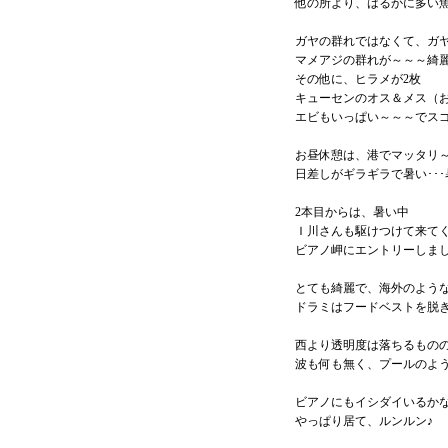
他の所より、はるかに多い
ガヤの群れではなくて、ガ
マメアジの群れが～～～綺
その他に、ヒラメが2枚
キューセンのオス＆メス（
エビもいっぱい～～～でス
お昼休憩は、港でマッタリ
日差しがギラギラで暑い･･
2本目からは、暑い中
Ｉ川さんも駆けつけて来て
ビアノ岬にエントリーしま
とても綺麗で、海外のよう
ドラミはフードベストを脱
西より透明度は落ちるもの
波も何も無く、プールのような海
ビアノにもイシダイいるか
やっぱり居て、ルンルン♪