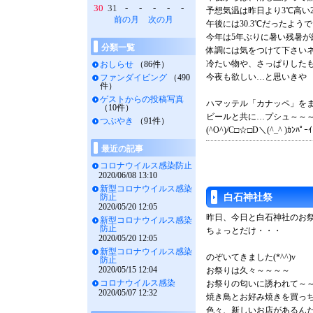
30
31
-
-
-
-
-
予想気温は昨日より3℃高い
前の月
次の月
午後には30.3℃だったようで
今年は5年ぶりに暑い残暑が
分類一覧
体調には気をつけて下さい
冷たい物や、さっぱりした
おしらせ
（86件）
今夜も欲しい…と思いきや
ファンダイビング
（490
件）
ゲストからの投稿写真
ハマッテル「カナッペ」を
（10件）
ビールと共に…プシュ～～
つぶやき
（91件）
(^O^)/C□☆□D＼(^_^ )ｶﾝﾊﾟｰｲ
最近の記事
コロナウイルス感染防止
2020/06/08 13:10
新型コロナウイルス感染
防止
白石神社祭
2020/05/20 12:05
昨日、今日と白石神社のお
新型コロナウイルス感染
防止
ちょっとだけ・・・
2020/05/20 12:05
新型コロナウイルス感染
のぞいてきました(*^^)v
防止
2020/05/15 12:04
お祭りは久々～～～～
コロナウイルス感染
お祭りの匂いに誘われて～
2020/05/07 12:32
焼き鳥とお好み焼きを買っち
色々、新しいお店があるん