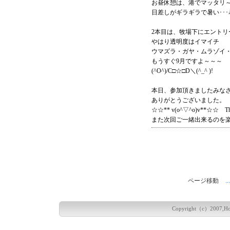
お昼休憩は、港でマッタリ
日差しがギラギラで暑い･･
2本目は、牧場下にエントリー(
やはり透明度はイマイチ
ウマズラ・ガヤ・ムラゾイ
もうすぐ9月ですよ～～～
(^O^)/C□☆□D＼(^_^ )!
本日、参加頂きましたみな
ありがとうございました。
☆☆** v(o^▽^o)v**☆☆ Tha
また次回ご一緒出来るのを楽
ページ移動
...
Copyright（c）2007,Hokka