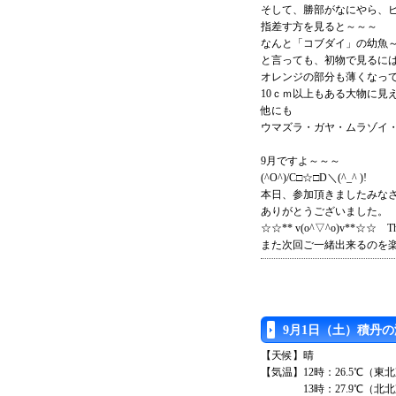
そして、勝部がなにやら、
指差す方を見ると～～～
なんと「コブダイ」の幼魚
と言っても、初物で見るに
オレンジの部分も薄くなっ
10ｃｍ以上もある大物に見
他にも
ウマズラ・ガヤ・ムラゾイ
9月ですよ～～～
(^O^)/C□☆□D＼(^_^ )!
本日、参加頂きましたみな
ありがとうございました。
☆☆** v(o^▽^o)v**☆☆ Tha
また次回ご一緒出来るのを楽
9月1日（土）積丹
【天候】晴
【気温】12時：26.5℃（東
13時：27.9℃（北北