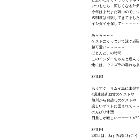
と思いながらマッカでドボ
いつもなら、涼しくなる外
今年はまだまだ暑いので、
透明度は回復してきてまし
イシダイを探して～～～～
あらら～～～
ゲストにくっついて泳ぐ2匹の
超可愛い～～～～～
ほとんど、の時間
このイシダイちゃんと遊んで
他には、ウマズラの群れも
$FILE3
もうすぐ、サムイ島に出発
4週連続皆勤賞のゲストや
旭川からお越しのゲストや
楽しいゲストに囲まれて～
のんびり休憩
日差しが眩しいーーー！♪(*
$FILE4
2本目は、ねずみ岩に行こう