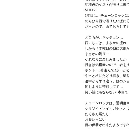
初積丹のゲストが潜りに来
$FILE2
1本目は、チェーンロックに
のんびり西で潜りたい派に
だったので、西でおろして
ところが、ギッチョン…
西にしては、まさかの流れ
しかも「木曜日の朝に大雨
まさかの濁り…
それなりに楽しみましたが
行きは結構辛いので、岩を
ホント…3歩進んで2歩下が
やっと根にたどり着き、帰
途中からすれ違う、他のシ
同じように苦戦してて…
笑い話にもならない1本目で
チェーンロックは、透明度10m
シマソイ・ソイ・ガヤ・オ
たくさん居たり、
お腹いっぱい
目の保養が出来たようです(=^