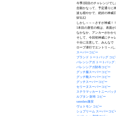
今季2回目のチャレンジでし
念願かなって、予定通りに
波も穏やかで、絶好の神威日
$FILE2
しかし～～～さすが神威！
1本目の唐笠の根は、表面が
なかなか、アンカーがかから
そして、今回初神威にチャ
十分に注意して、みんなで
ロープ潜行でエントリ～♪し
スーパーコピー
ブランド トートバッグ コピ
バレンシアガ トートバッグ
バレンシアガ財布コピー
グッチ服スーパーコピー
グッチ靴スーパーコピー
グッチスーパーコピー
セリーヌスーパーコピー
ステラマッカートニーバッ
ルブタン 財布 コピー
sanndaru激安
ヴェトモン コピー
シュプリーム スーパーコピ