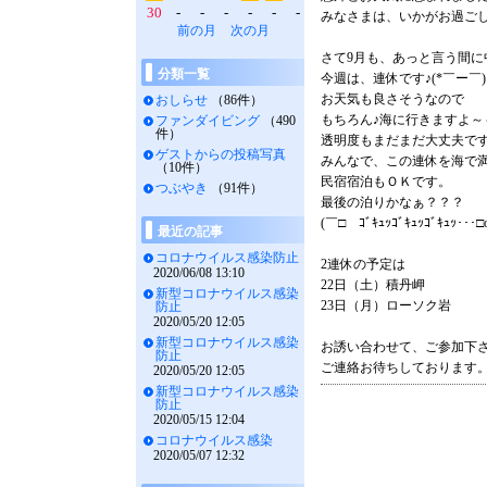
30
-
-
-
-
-
-
みなさまは、いかがお過ご
前の月
次の月
さて9月も、あっと言う間に
分類一覧
今週は、連休です♪(*￣ー￣
お天気も良さそうなので
おしらせ
（86件）
もちろん♪海に行きますよ～
ファンダイビング
（490
件）
透明度もまだまだ大丈夫で
ゲストからの投稿写真
みんなで、この連休を海で満
（10件）
民宿宿泊もＯＫです。
つぶやき
（91件）
最後の泊りかなぁ？？？
(￣□ゞｺﾞｷｭｯｺﾞｷｭｯｺﾞｷｭｯ･･･□o
最近の記事
コロナウイルス感染防止
2連休の予定は
2020/06/08 13:10
22日（土）積丹岬
新型コロナウイルス感染
23日（月）ローソク岩
防止
2020/05/20 12:05
新型コロナウイルス感染
お誘い合わせて、ご参加下
防止
ご連絡お待ちしております
2020/05/20 12:05
新型コロナウイルス感染
防止
2020/05/15 12:04
コロナウイルス感染
2020/05/07 12:32