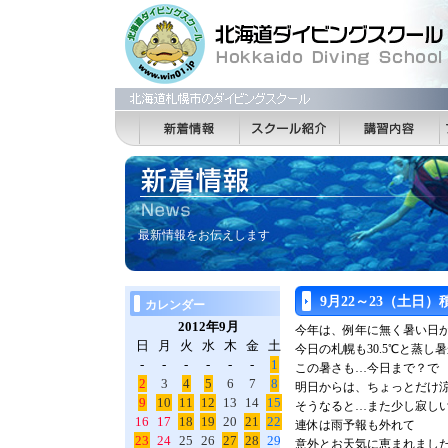
最新情報をお伝えします
9月22～23（土日
カレンダー
2012年9月
今年は、例年に無く暑い日
日
月
火
水
木
金
土
今日の札幌も30.5℃と蒸し
-
-
-
-
-
-
1
この暑さも…今日まで？で
2
3
4
5
6
7
8
明日からは、ちょっとだけ
9
10
11
12
13
14
15
そうなると…また少し寂しいで
16
17
18
19
20
21
22
連休は雨予報も外れて
23
24
25
26
27
28
29
意外とお天気に恵まれまし