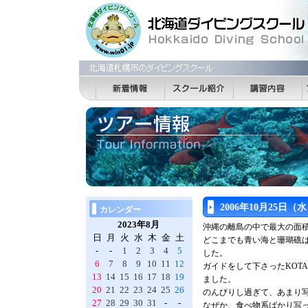
2006年10月25日
カレンダー
2023年8月
沖縄の離島の中で最大の面
日
月
火
水
木
金
土
どこまでも青い海と珊瑚礁
-
-
1
2
3
4
5
した。
6
7
8
9
10
11
12
ガイドをして下さったKOT
13
14
15
16
17
18
19
ました。
20
21
22
23
24
25
26
のんびりし過ぎて、あまり
27
28
29
30
31
-
-
なぜか、食べ物系ばかり写