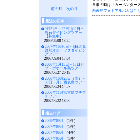
-
-
-
-
-
-
-
食事の時は「カーペンター
前の月
次の月
西表島フォトアルバムはこ
最近の記事
9月21日～22日1泊2日＊
熊石ダイビングツアー
【募集中】
2009/09/08 13:25
2007年10月6日～8日北見
紋別オホーツクダイビン
グツアー
2007/09/04 17:04
2006年1月13日～17日セ
ブ・ボホール島ツアー
2007/06/27 20:19
2006年10月25日（水）～
30日（月）西表島ツアー
2007/06/24 14:57
2006年11月宮古島プチプ
チツアー
2007/06/22 18:06
過去ログ
2009年09月
（1件）
2007年09月
（1件）
2007年06月
（4件）
2007年05月
（1件）