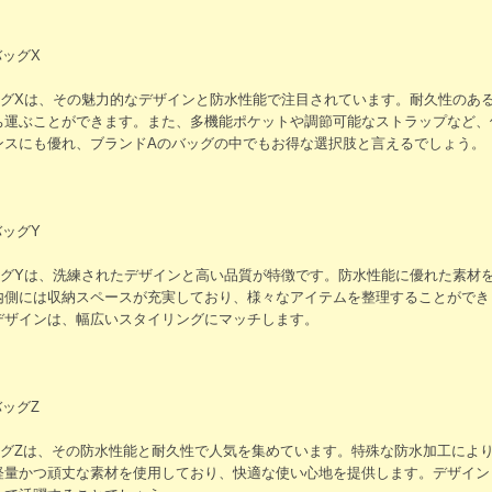
バッグX
ッグXは、その魅力的なデザインと防水性能で注目されています。耐久性のあ
ち運ぶことができます。また、多機能ポケットや調節可能なストラップなど、
ンスにも優れ、ブランドAのバッグの中でもお得な選択肢と言えるでしょう。
バッグY
ッグYは、洗練されたデザインと高い品質が特徴です。防水性能に優れた素材
内側には収納スペースが充実しており、様々なアイテムを整理することができ
デザインは、幅広いスタイリングにマッチします。
バッグZ
ッグZは、その防水性能と耐久性で人気を集めています。特殊な防水加工によ
軽量かつ頑丈な素材を使用しており、快適な使い心地を提供します。デザイン