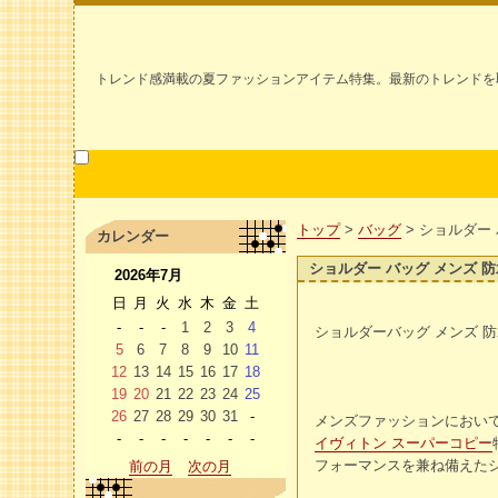
トレンド感満載の夏ファッションアイテム特集。最新のトレンドを
トップ
>
バッグ
> ショルダー
カレンダー
ショルダー バッグ メンズ 防
2026年7月
日
月
火
水
木
金
土
-
-
-
1
2
3
4
ショルダーバッグ メンズ 
5
6
7
8
9
10
11
12
13
14
15
16
17
18
19
20
21
22
23
24
25
26
27
28
29
30
31
-
メンズファッションにおい
-
-
-
-
-
-
-
イヴィトン スーパーコピー
フォーマンスを兼ね備えた
前の月
次の月