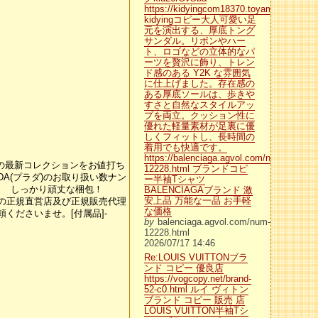
https://kidyingcom18370.toyamaru.com/
kidyingコピー大人可愛い足
元を演出する、厚底トング
サンダル。リボンやハー
ト、ロゴなどの立体的なパ
ーツを贅沢に飾り、トレン
ド感のある Y2K な雰囲気
に仕上げました。存在感の
ある厚底ソールは、歩きや
すさと自然なスタイルアッ
プを両立。クッション性に
優れた軽量素材が足裏に優
しくフィットし、長時間の
着用でも快適です。
https://balenciaga.agvol.com/num-
ラダ）の最新コレクションをお値打ち
12228.html ブランドコピ
PRADA(プラダ)のお取り扱い数ナン
ー半袖Tシャツ
int２▼ しっかり頑丈な梱包！
BALENCIAGAブランド 激
安上品 万能な一品 お手軽
ダ)の正規直営店及び正規販売代理
な価格
くださいませ。[付属品]-
by
balenciaga.agvol.com/num-
12228.html
2026/07/17 14:46
Re:LOUIS VUITTONブラ
ンド コピー 優良店
https://vogcopy.net/brand-
52-c0.html ルイ ヴィトン
ブランド コピー 販売 店
LOUIS VUITTON半袖Tシ