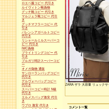
ロエベ服コピー 代引き
ルイヴィトン靴偽物
グッチ靴コピー 代引き
マルジェラ靴コピー 代引
き
グッチマフラーコピー 代
引き
バレンシアガベルトコピー
代引き
リシャールミルスーパーコ
ピー 代引き
IWC偽物
ブライトリングコピー 代
引き
ブルガリ時計スーパーコピ
ー
オメガ偽物 通販
サンローランバッグコピー
代引き
デルヴォーバッグコピー
ZARA ザラ 大容量 リュックサ
代引き
スーパーコピー時計 N級
代引き
エルメスバッグ激安 代引
き
ウブロ 激安 代引き
コメント一覧