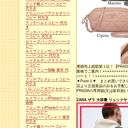
グッチ靴スーパーコピー
代引き
クロムハーツアクセサリー
コピー 代引き
グッチベルトコピー 代引
き
グッチバックパックスーパ
ーコピー 代引き
セリーヌバッグスーパーコ
ピー
ルイヴィトンサングラスス
ーパーコピー 代引き
シャネルサングラススーパ
ーコピー
累積売上総額第１位！【PRADA
ティファニー指輪 激安 代
価格でご案内！+++++++++++
引き
バー１！！+++++++++++++
グッチブレスレットコピー
▼Point３▼ まとめ買いで
代引き
店より正規新品のみをお手配し
バレンシアガアクセサリー
PRADAの専用箱(又は保存袋)
スーパーコピー
ルイヴィトンiPhoneケース
ZARA ザラ 大容量 リュック
偽物
フェンディiPhoneケースス
ーパーコピー
クロムハーツTシャツ 激安
代引き
グッチ服スーパーコピー