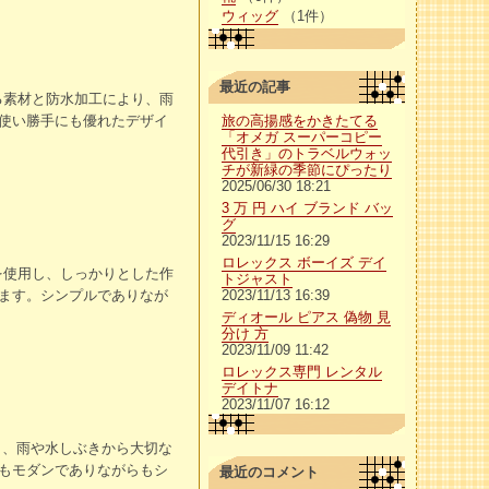
ウィッグ
（1件）
最近の記事
る素材と防水加工により、雨
使い勝手にも優れたデザイ
旅の高揚感をかきたてる
「オメガ スーパーコピー
代引き」のトラベルウォッ
チが新緑の季節にぴったり
2025/06/30 18:21
3 万 円 ハイ ブランド バッ
グ
2023/11/15 16:29
ロレックス ボーイズ デイ
を使用し、しっかりとした作
トジャスト
ます。シンプルでありなが
2023/11/13 16:39
ディオール ピアス 偽物 見
分け 方
2023/11/09 11:42
ロレックス専門 レンタル
デイトナ
2023/11/07 16:12
り、雨や水しぶきから大切な
もモダンでありながらもシ
最近のコメント