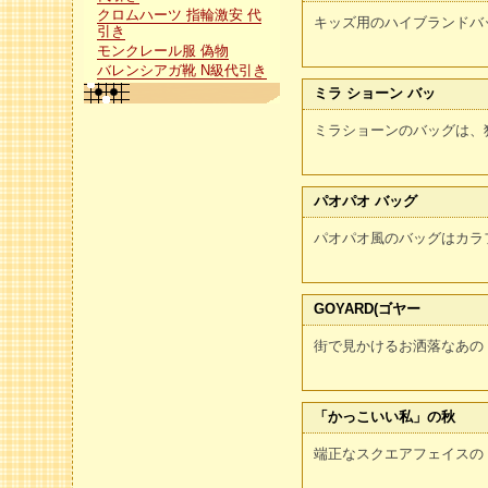
クロムハーツ 指輪激安 代
キッズ用のハイブランドバ
引き
モンクレール服 偽物
バレンシアガ靴 N級代引き
ミラ ショーン バッ
ミラショーンのバッグは、
パオパオ バッグ
パオパオ風のバッグはカラ
GOYARD(ゴヤー
街で見かけるお洒落なあのト
「かっこいい私」の秋
端正なスクエアフェイスの〝