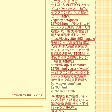
ャツブランド コピ
ー,LOUIS VUITTONブラン
ド コピー バック,半袖Tシ
ャツブランド バック!新作
セール価格で
vogcopy.net/goods-
127496.html ブランド コピ
ー バックLOUIS VUITTON
最近人気一番 海外限定 話
題人気商品半袖Tシャツ
https://louisvuitton593i.naganoblog.jp/
半袖Tシャツ注目作品 限定
入荷 新作入荷品質保証ブ
ランド スーパー コピー 優
良店LOUIS VUITTON!おす
すめアイテム!2026トレン
ド!最低価格保証
https://lv.agvol.com/num-
12708.html vogコピーコピ
ー 品 ブランドルイ ヴィト
ンバッグ最新で完売確実
海外直送 雑誌掲載最新作
by
lv.agvol.com/num-
12708.html
2026/07/17 11:07
この記事のURL
バッグ
Re:素敵な夏の定番アイテ
ム 26流行り 話題となる人
気品偽物 通販 サイト半袖
TシャツCHROME
HEARTS