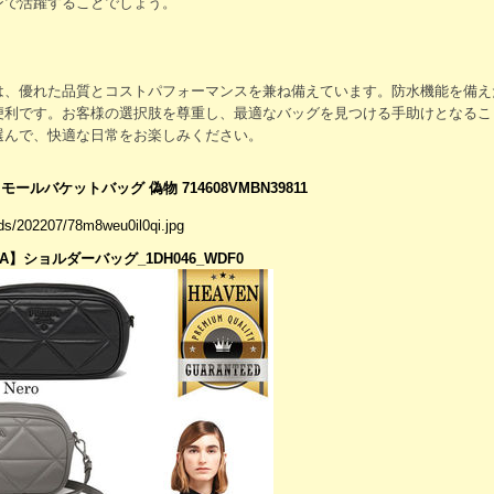
ンで活躍することでしょう。
は、優れた品質とコストパフォーマンスを兼ね備えています。防水機能を備え
便利です。お客様の選択肢を尊重し、最適なバッグを見つける手助けとなるこ
選んで、快適な日常をお楽しみください。
ールバケットバッグ 偽物 714608VMBN39811
ads/202207/78m8weu0il0qi.jpg
】ショルダーバッグ_1DH046_WDF0