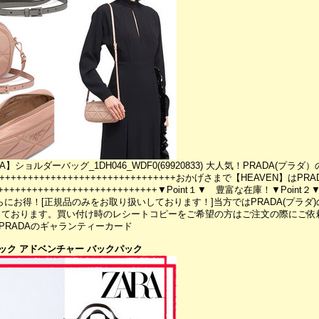
】ショルダーバッグ_1DH046_WDF0(69920833) 大人気！PRADA(プ
+++++++++++++++++++++++++++++++おかげさまで【HEAVEN】は
+++++++++++++++++++++++++++++▼Point１▼ 豊富な在庫！▼Po
さらにお得！[正規品のみをお取り扱いしております！]当方ではPRADA(プラ
ております。買い付け時のレシートコピーをご希望の方はご注文の際にご依頼
- PRADAのギャランティーカード
サック アドベンチャー バックパック