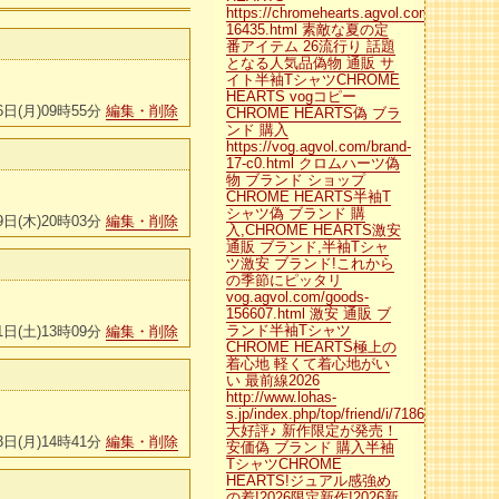
https://chromehearts.agvol.com/num-
16435.html 素敵な夏の定
番アイテム 26流行り 話題
となる人気品偽物 通販 サ
イト半袖TシャツCHROME
HEARTS vogコピー
6日(月)09時55分
編集・削除
CHROME HEARTS偽 ブラ
ンド 購入
https://vog.agvol.com/brand-
17-c0.html クロムハーツ偽
物 ブランド ショップ
CHROME HEARTS半袖T
シャツ偽 ブランド 購
9日(木)20時03分
編集・削除
入,CHROME HEARTS激安
通販 ブランド,半袖Tシャ
ツ激安 ブランド!これから
の季節にピッタリ
vog.agvol.com/goods-
156607.html 激安 通販 ブ
ランド半袖Tシャツ
1日(土)13時09分
編集・削除
CHROME HEARTS極上の
着心地 軽くて着心地がい
い 最前線2026
http://www.lohas-
s.jp/index.php/top/friend/i/7186122633/
大好評♪ 新作限定が発売！
3日(月)14時41分
編集・削除
安価偽 ブランド 購入半袖
TシャツCHROME
HEARTS!ジュアル感強め
の着!2026限定新作!2026新