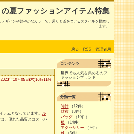
目の夏ファッションアイテム特集
くデザインや鮮やかなカラーで、周りと差をつけるスタイルを提案し
ます。
戻る
RSS
管理者用
コンテンツ
世界でも人気を集めるのフ
ァッションブランド
2023年10月05日(木)16時11分
分類一覧
時計
（12件）
財布
（8件）
イテムとなっています。
ル
バッグ
（10件）
では、優れた品質とコストパ
服
（14件）
アクセサリー
（7件）
靴
（6件）