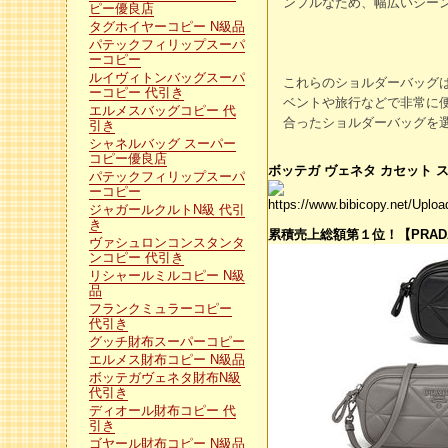
ンプルなため、幅広いシー
ピー優良店
タグホイヤーコピー N級品
パテックフィリップスーパ
ーコピー
ルイヴィトンバッグスーパ
これらのショルダーバッグ
ーコピー 代引き
ベントや旅行などで非常に
エルメスバッグコピー 代
合ったショルダーバッグを
引き
シャネルバッグ スーパー
コピー優良店
ボッテガ ヴェネタ カセット スモ
パテックフィリップスーパ
ーコピー
https://www.bibicopy.net/Uplo
ジャガールクルトN級 代引
き
累積売上総額第１位！【PRADA
ヴァシュロンコンスタンタ
ンコピー 代引き
リシャールミルコピー N級
品
フランクミュラーコピー
代引き
グッチ財布スーパーコピー
エルメス財布コピー N級品
ボッテガヴェネタ財布N級
代引き
ディオール財布コピー 代
引き
ゴヤール財布コピー N級品