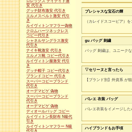
ロレックス デイデイト激
安 代引き
グッチ財布激安 代引き
プレシャスな宝石の輝
エルメスベルト激安 代引
き
（カレイドスコーピア）を
ルイヴィトンマフラー偽物
クロムハーツネックレス
コピー代引き
シャネルサングラス激安
gu バッグ 刺繍
代引き
ナイキ靴激安 代引き
バッグ 刺繍は、ユニーク
エルメス靴 コピー代引き
ルイヴィトン服激安 代引
き
▽セリーヌと言ったら
グッチ帽子 コピー代引き
ブランドコピー 代引き
【ブランド別】外資系 が狙
スーパーコピーブランド
代引き
オーデマピゲ 偽物
スーパーコピーブランド
バレエ 衣装 バッグ
代引き
オーデマピゲ 偽物
バレエ衣装をイメージした
ディオールバッグ コピー
ルイヴィトン長財布 N級代
引き
ルイヴィトンマフラー N級
ハイブランドもお手頃
代引き