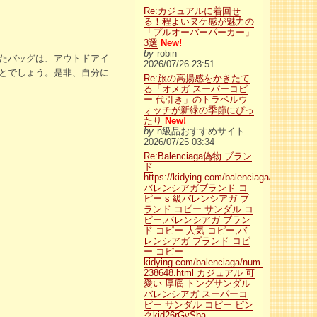
Re:カジュアルに着回せ
る！程よいヌケ感が魅力の
「プルオーバーパーカー」
3選
New!
by
robin
たバッグは、アウトドアイ
2026/07/26 23:51
とでしょう。是非、自分に
Re:旅の高揚感をかきたて
る「オメガ スーパーコピ
ー 代引き」のトラベルウ
ォッチが新緑の季節にぴっ
たり
New!
by
n級品おすすめサイト
2026/07/25 03:34
Re:Balenciaga偽物 ブラン
ド
https://kidying.com/balenciaga/
バレンシアガブランド コ
ピー s 級バレンシアガ ブ
ランド コピー サンダル コ
ピー,バレンシアガ ブラン
ド コピー 人気 コピー,バ
レンシアガ ブランド コピ
ー コピー
kidying.com/balenciaga/num-
238648.html カジュアル 可
愛い 厚底 トングサンダル
バレンシアガ スーパーコ
ピー サンダル コピー ピン
クkid26rGvSba