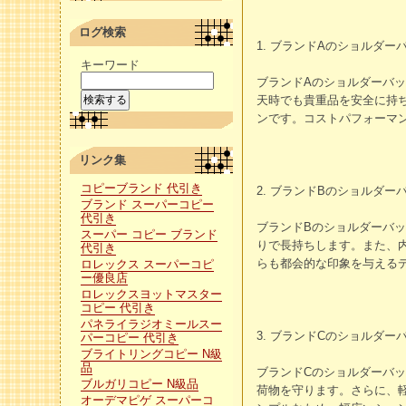
ログ検索
1. ブランドAのショルダー
キーワード
ブランドAのショルダーバ
天時でも貴重品を安全に持
ンです。コストパフォーマ
リンク集
コピーブランド 代引き
2. ブランドBのショルダー
ブランド スーパーコピー
代引き
ブランドBのショルダーバ
スーパー コピー ブランド
りで長持ちします。また、
代引き
らも都会的な印象を与える
ロレックス スーパーコピ
ー優良店
ロレックスヨットマスター
コピー 代引き
パネライラジオミールスー
3. ブランドCのショルダー
パーコピー 代引き
ブライトリングコピー N級
品
ブランドCのショルダーバ
ブルガリコピー N級品
荷物を守ります。さらに、
オーデマピゲ スーパーコ