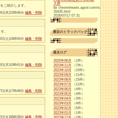
入荷
3をご紹介します。
by
chromehearts.agvol.com/num-
16435.html
9日(木)22時46分
編集・削除
2026/07/17 07:31
ます。
最近のトラックバック
8日(土)16時04分
編集・削除
過去ログ
2025年06月
（1件）
0日(月)10時41分
編集・削除
2023年11月
（7件）
2023年10月
（10件）
2023年09月
（11件）
2023年08月
（15件）
2023年07月
（11件）
2023年06月
（4件）
7日(木)17時48分
編集・削除
2023年05月
（4件）
2023年04月
（3件）
2023年03月
（4件）
2023年02月
（5件）
2023年01月
（1件）
2日(火)06時39分
編集・削除
2022年12月
（2件）