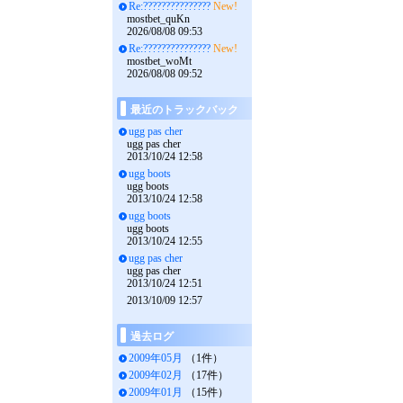
Re:???????????????
New!
mostbet_quKn
2026/08/08 09:53
Re:???????????????
New!
mostbet_woMt
2026/08/08 09:52
最近のトラックバック
ugg pas cher
ugg pas cher
2013/10/24 12:58
ugg boots
ugg boots
2013/10/24 12:58
ugg boots
ugg boots
2013/10/24 12:55
ugg pas cher
ugg pas cher
2013/10/24 12:51
2013/10/09 12:57
過去ログ
2009年05月
（1件）
2009年02月
（17件）
2009年01月
（15件）