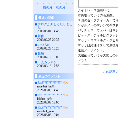
-
-
-
-
-
-
-
前の月
次の月
ナイトレース面白いね。
市街地っていうのも素敵。
最近の記事
２回のセーフティーカーで
ブログが新しくなりまし
ソがルノーのマシンで今季
た
バリチェロ・ウェバーはマ
2009/05/01 14:45
ピケ・スーティルはクラッ
新作
2009/02/25 22:37
マッサ・ロズベルグ・クビ
いつもの
マッサは給油ミスして最後
2009/02/23 10:25
連続ノーポイント。
数独
大波乱っていうか大忙しの
2009/02/19 18:08
ドラミ
一人カラオケ
2009/02/18 17:56
この記事の
最近のコメント
Re:???????????????
New!
mostbet_bnMr
2026/08/08 14:40
Re:???????????????
New!
lalabet_qeEr
2026/08/08 13:06
Re:???????????????
New!
mostbet_gnki
2026/08/08 10:04