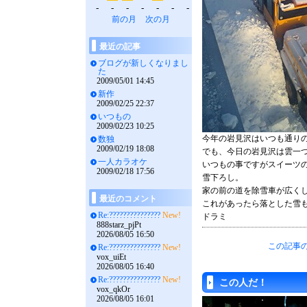
-
-
-
-
-
-
-
前の月
次の月
最近の記事
ブログが新しくなりまし
た
2009/05/01 14:45
新作
2009/02/25 22:37
いつもの
2009/02/23 10:25
今年の岩見沢はいつも通り
数独
2009/02/19 18:08
でも、今日の岩見沢は雲一
一人カラオケ
いつもの事ですがスイーツ
2009/02/18 17:56
雪下ろし。
家の前の道を除雪車が広く
最近のコメント
これがあったら落とした雪
Re:???????????????
New!
ドラミ
888starz_pjPt
2026/08/05 16:50
この記事の
Re:???????????????
New!
vox_uiEt
2026/08/05 16:40
Re:???????????????
New!
この人だ！
vox_qkOr
2026/08/05 16:01