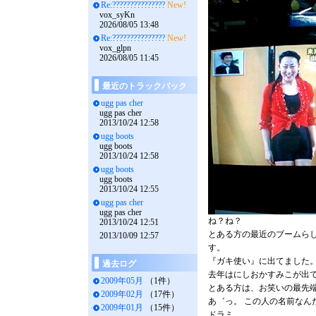
Re:???????????????
New!
vox_syKn
2026/08/05 13:48
Re:???????????????
New!
vox_glpn
2026/08/05 11:45
最近のトラックバック
ugg pas cher
ugg pas cher
2013/10/24 12:58
ugg boots
ugg boots
2013/10/24 12:58
ugg boots
ugg boots
2013/10/24 12:55
ugg pas cher
ugg pas cher
ね？ね？
2013/10/24 12:51
とある方の最近のブームら
2013/10/09 12:57
す。
『ガキ使い』に出てました
過去ログ
去年はにしおかすみこが出
2009年05月
（1件）
とある方は、お笑いの最先
2009年02月
（17件）
あ゛っ。 この人の名前なん
2009年01月
（15件）
ドラミ