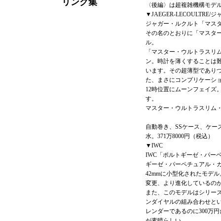
リンク集
〈後編〉は超複雑機構モデ
▼JAEGER-LECOULTRE
ジャガー・ルクルト「マス
その名のとおりに「マスタ
ル。
「マスター・ウルトラスリ
ン。時計を薄くすることは
います。その超薄型であり
た、まさにコンプリケーシ
12時位置にムーンフェイズ
す。
マスター・ウルトラスリム
自動巻き、SSケース、ケー
水。371万8000円（税込）
▼IWC
IWC「ポルトギーゼ・パー
ギーゼ・パーペチュアル・カ
42mmに小型化されたモデ
変更、より進化しているの
また、このモデルはシリー
ンダイヤルの組み合わせと
レンダーであるのに300万
が素晴らしい。