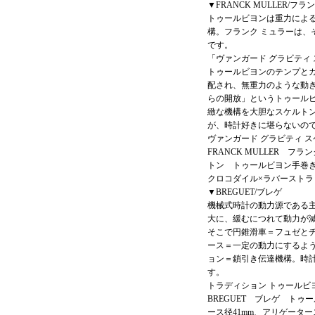
▼FRANCK MULLER/フラ
トゥールビヨンは重力によ
構。フランク ミュラーは、
です。
「ヴァンガード グラビティ
トゥールビヨンのテンプと
配され、無重力のような動
らの開放」というトゥール
緻な機構を大胆なスケルト
が、時計好きに堪らないの
ヴァンガード グラビティ 
FRANCK MULLER フ
トン トゥールビヨン手巻き、1
クロコダイル×ラバーストラ
▼BREGUET/ブレゲ
機械式時計の動力源である
大に、緩むにつれて動力が
そこで円錐滑車＝フュゼと
ース＝一定の動力にするよ
ョン＝鎖引き伝達機構。時
す。
トラディション トゥールビヨ
BREGUET ブレゲ トゥ
ース径41mm、アリゲータース