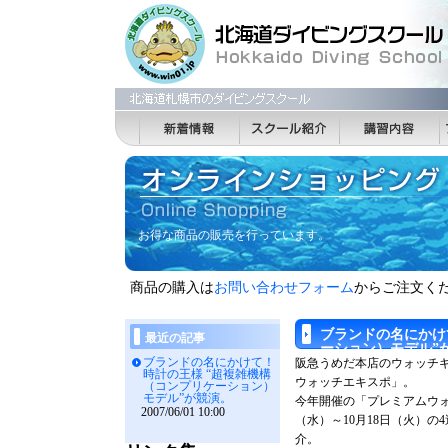
お得な商品の販売を行っています。
商品の購入は
お問い合わせフォーム
からご注文く
ブランドの名にかけ
最近の記事
ーション）モデル”
ブランドの名にかけて！
阪急うめだ本店のウォッチ
時計の王様 “超複雑機構
ウォッチエキスポ」。
（コンプリケーション）
モデル”が競演。
今年開催の「プレミアムウォッ
2007/06/01 10:00
（水）～10月18日（火）
介。