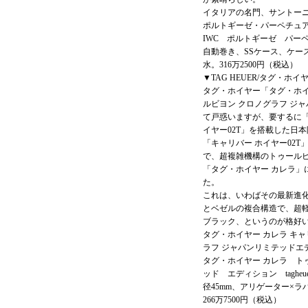
イタリアの名門、サントー
ポルトギーゼ・パーペチュア
IWC ポルトギーゼ パー
自動巻き、SSケース、ケー
水。316万2500円（税込）
▼TAG HEUER/タグ・ホイ
タグ・ホイヤー「タグ・ホイヤ
ルビヨン クロノグラフ ジ
て戸惑いますが、要するに「
イヤー02T」を搭載した日
「キャリバー ホイヤー02
で、超複雑機構のトゥール
「タグ・ホイヤー カレラ」
た。
これは、いわばその最新進
とベゼルの複合構造で、超
ブラック、というのが格好
タグ・ホイヤー カレラ キャ
ラフ ジャパンリミテッドエ
タグ・ホイヤー カレラ ト
ッド エディション tagh
径45mm、アリゲーター×ラ
266万7500円（税込）