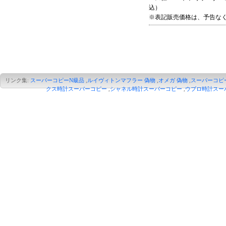
込）
※表記販売価格は、予告な
リンク集:
スーパーコピーN級品
,
ルイヴィトンマフラー 偽物
,
オメガ 偽物
,
スーパーコピ
クス時計スーパーコピー
,
シャネル時計スーパーコピー
,
ウブロ時計スー