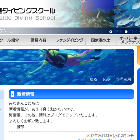
HOME
プライ
す
戻る
RSS
管理者用
新着情報
みなさんこにちは
土
新着情報が、あまり良く動かないので。
海情報、その他、情報はブログでアップいたします。
1
よろしくお願い致します。
8
勝部
5
2017年08月23日(水)12時58分