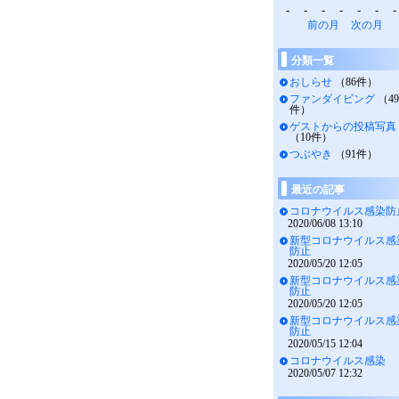
-
-
-
-
-
-
-
前の月
次の月
分類一覧
おしらせ
（86件）
ファンダイビング
（49
件）
ゲストからの投稿写真
（10件）
つぶやき
（91件）
最近の記事
コロナウイルス感染防
2020/06/08 13:10
新型コロナウイルス感
防止
2020/05/20 12:05
新型コロナウイルス感
防止
2020/05/20 12:05
新型コロナウイルス感
防止
2020/05/15 12:04
コロナウイルス感染
2020/05/07 12:32