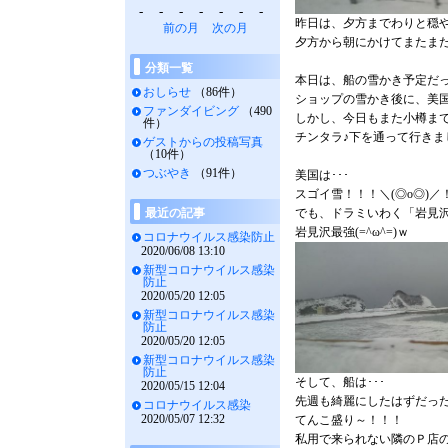
-
-
-
-
-
-
-
昨日は、夕方までわりと穏
前の月
次の月
夕方から朝にかけてまたま
分類一覧
本日は、船の雪かき予定だ
おしらせ
（86件）
ショップの雪かき後に、美
ファンダイビング
（490
しかし、今日もまた小樽まで
件）
チンタラ♪下を通って行きま
ゲストからの投稿写真
（10件）
つぶやき
（91件）
美国は･･･
スゴイ雪！！！＼(◎o◎)／
最近の記事
でも、ドラミいわく「岩見
岩見沢最強(=^ω^=)ｗ
コロナウイルス感染防止
2020/06/08 13:10
新型コロナウイルス感染
防止
2020/05/20 12:05
新型コロナウイルス感染
防止
2020/05/20 12:05
新型コロナウイルス感染
防止
そして、船は･･･
2020/05/15 12:04
先週も綺麗にしたはずだった
コロナウイルス感染
2020/05/07 12:32
てんこ盛り～！！！
私用で来られない隣のＰ店