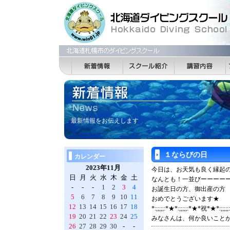
最新情報をお伝えします
１ならびの日
カレンダー
2023年11月
今日は、お天気も良く縁起
日
月
火
水
木
金
土
なんとも！一並びーーーー
-
-
-
1
2
3
4
お誕生日の方、御出産の方
5
6
7
8
9
10
11
おめでとうございます★
12
13
14
15
16
17
18
*:;;;;;:*★*:;;;;;:*★*祝*★*:;;;;;
19
20
21
22
23
24
25
みなさんは、何か良いことが
26
27
28
29
30
-
-