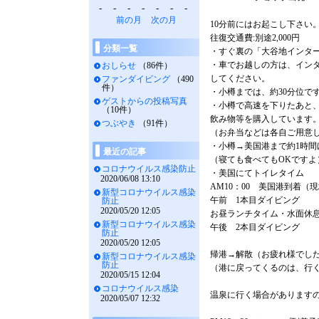
-
-
-
-
-
-
-
前の月
次の月
10分前にはお起こし下さい
往復交通費:別途2,000円
分類一覧
・すぐ裏の「大谷地インタ
・車でお越しの方は、イン
おしらせ
（86件）
してください。
ファンダイビング
（490
件）
・小樽までは、約30分位で
ゲストからの投稿写真
・小樽で高速を下りたあと
（10件）
飲み物等を購入しています
つぶやき
（91件）
（お弁当などは各自ご用意し
・小樽→美国港まで約1時間
最近の記事
（寝ても食べてもOKですよ
コロナウイルス感染防止
・美国にてトイレタイム
2020/06/08 13:10
AM10：00 美国港到着（
新型コロナウイルス感染
午前 1本目ダイビング
防止
2020/05/20 12:05
お昼ランチタイム・水面休
新型コロナウイルス感染
午後 2本目ダイビング
防止
2020/05/20 12:05
帰港→解散（お疲れ様でした
新型コロナウイルス感染
防止
（港に戻ってくるのは、行
2020/05/15 12:04
コロナウイルス感染
温泉に行く場合があります
2020/05/07 12:32