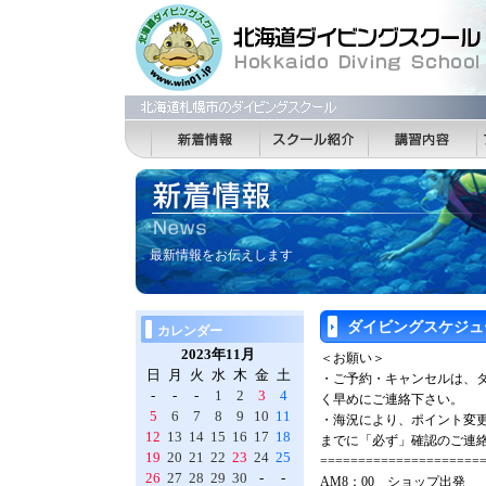
最新情報をお伝えします
ダイビングスケジュ
カレンダー
2023年11月
＜お願い＞
日
月
火
水
木
金
土
・ご予約・キャンセルは、
-
-
-
1
2
3
4
く早めにご連絡下さい。
5
6
7
8
9
10
11
・海況により、ポイント変更
12
13
14
15
16
17
18
までに「必ず」確認のご連
19
20
21
22
23
24
25
=====================
26
27
28
29
30
-
-
AM8：00 ショップ出発