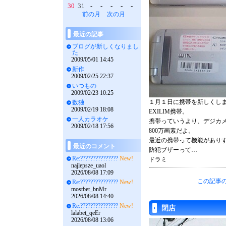
30
31
-
-
-
-
-
前の月
次の月
最近の記事
ブログが新しくなりまし
た
2009/05/01 14:45
新作
2009/02/25 22:37
いつもの
2009/02/23 10:25
１月１日に携帯を新しくしま
数独
2009/02/19 18:08
EXILIM携帯。
一人カラオケ
携帯っていうより、デジカ
2009/02/18 17:56
800万画素だよ。
最近の携帯って機能があり
最近のコメント
防犯ブザーって…
Re:???????????????
New!
ドラミ
najlepsze_uaol
2026/08/08 17:09
この記事の
Re:???????????????
New!
mostbet_bnMr
2026/08/08 14:40
Re:???????????????
New!
閉店
lalabet_qeEr
2026/08/08 13:06