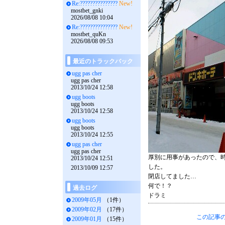
Re:???????????????
New!
mostbet_gnki
2026/08/08 10:04
Re:???????????????
New!
mostbet_quKn
2026/08/08 09:53
最近のトラックバック
ugg pas cher
ugg pas cher
2013/10/24 12:58
ugg boots
ugg boots
2013/10/24 12:58
ugg boots
ugg boots
2013/10/24 12:55
ugg pas cher
ugg pas cher
厚別に用事があったので、
2013/10/24 12:51
した。
2013/10/09 12:57
閉店してました…
何で！？
過去ログ
ドラミ
2009年05月
（1件）
2009年02月
（17件）
この記事の
2009年01月
（15件）