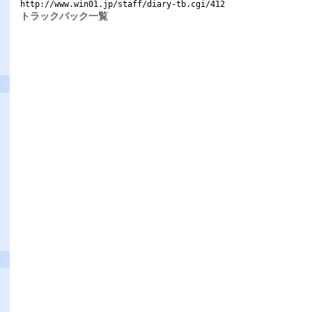
http://www.win01.jp/staff/diary-tb.cgi/412
トラックバック一覧