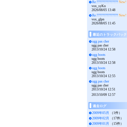
Re:???????????????
New!
vox_syKn
2026/08/05 13:48
Re:???????????????
New!
vox_glpn
2026/08/05 11:45
最近のトラックバック
ugg pas cher
ugg pas cher
2013/10/24 12:58
ugg boots
ugg boots
2013/10/24 12:58
ugg boots
ugg boots
2013/10/24 12:55
ugg pas cher
ugg pas cher
2013/10/24 12:51
2013/10/09 12:57
過去ログ
2009年05月
（1件）
2009年02月
（17件）
2009年01月
（15件）