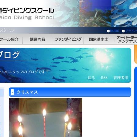
HOME
プライ
ールのスタッフのブログです！
戻る
RSS
管理者用
クリスマス
土
5
2
9