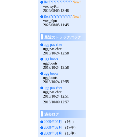
Re:???????????????
New!
vox_syKn
2026/08/05 13:48
Re:???????????????
New!
vox_glpn
2026/08/05 11:45
最近のトラックバック
ugg pas cher
ugg pas cher
2013/10/24 12:58
ugg boots
ugg boots
2013/10/24 12:58
ugg boots
ugg boots
2013/10/24 12:55
ugg pas cher
ugg pas cher
2013/10/24 12:51
2013/10/09 12:57
過去ログ
2009年05月
（1件）
2009年02月
（17件）
2009年01月
（15件）