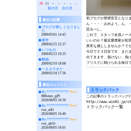
30
31
-
-
-
-
-
前の月
次の月
初ブログが禁煙宣言となり
最近の記事
ん・・・・止めよう。ん、
ブログが新しくなりまし
恐るべし。
た
2009/05/01 14:45
これで、スタッフ全員ノー
新作
いいのか？最近愛煙家が犯
2009/02/25 22:37
異常な感じしませんか？で
いつもの
今日で２３日目です、まだ
2009/02/23 10:25
出てきます、負けない、負
数独
フリスクに助けられる毎日
2009/02/19 18:08
一人カラオケ
2009/02/18 17:56
最近のコメント
トラックバック
Re:???????????????
New!
888starz_pjPt
この記事のトラックバックU
2026/08/05 16:50
http://www.win01.jp/s
Re:???????????????
New!
トラックバック一覧
vox_uiEt
2026/08/05 16:40
Re:???????????????
New!
vox_qkOr
2026/08/05 16:01