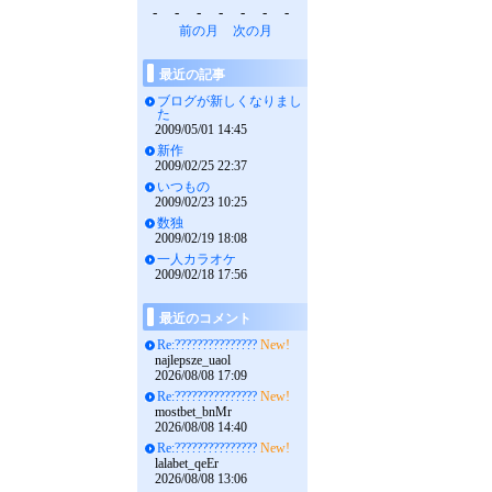
-
-
-
-
-
-
-
前の月
次の月
最近の記事
ブログが新しくなりまし
た
2009/05/01 14:45
新作
2009/02/25 22:37
いつもの
2009/02/23 10:25
数独
2009/02/19 18:08
一人カラオケ
2009/02/18 17:56
最近のコメント
Re:???????????????
New!
najlepsze_uaol
2026/08/08 17:09
Re:???????????????
New!
mostbet_bnMr
2026/08/08 14:40
Re:???????????????
New!
lalabet_qeEr
2026/08/08 13:06