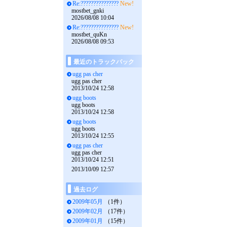
Re:???????????????
New!
mostbet_gnki
2026/08/08 10:04
Re:???????????????
New!
mostbet_quKn
2026/08/08 09:53
最近のトラックバック
ugg pas cher
ugg pas cher
2013/10/24 12:58
ugg boots
ugg boots
2013/10/24 12:58
ugg boots
ugg boots
2013/10/24 12:55
ugg pas cher
ugg pas cher
2013/10/24 12:51
2013/10/09 12:57
過去ログ
2009年05月
（1件）
2009年02月
（17件）
2009年01月
（15件）