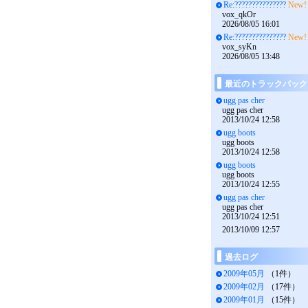
Re:???????????????
New!
vox_qkOr
2026/08/05 16:01
Re:???????????????
New!
vox_syKn
2026/08/05 13:48
最近のトラックバック
ugg pas cher
ugg pas cher
2013/10/24 12:58
ugg boots
ugg boots
2013/10/24 12:58
ugg boots
ugg boots
2013/10/24 12:55
ugg pas cher
ugg pas cher
2013/10/24 12:51
2013/10/09 12:57
過去ログ
2009年05月
（1件）
2009年02月
（17件）
2009年01月
（15件）