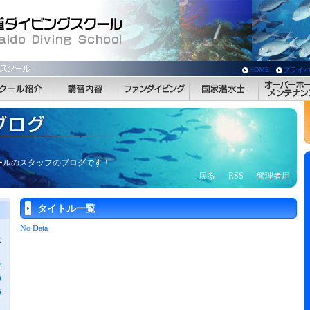
HOME
プライ
ールのスタッフのブログです！
戻る
RSS
管理者用
タイトル一覧
No Data
土
2
9
6